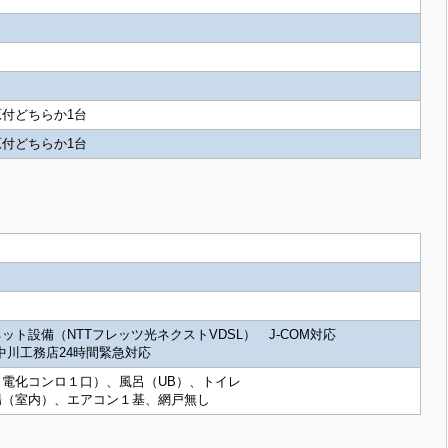
付どちらか1台
付どちらか1台
ット設備（NTTフレッツ光ネクストVDSL） J-COM対応
中川工務店24時間緊急対応
電化コンロ１口）、風呂（UB）、トイレ
場（室内）、エアコン１基、網戸無し