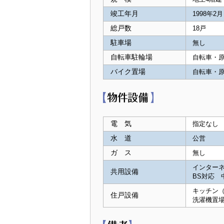
竣工年月
1998年2月
総戸数
18戸
駐車場
無し
自転車駐輪場
自転車・原
バイク置場
自転車・原
電 気
指定なし
水 道
公営
ガ ス
無し
インターネ
共用設備
BS対応 
キッチン（
住戸設備
洗濯機置