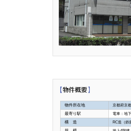
物件所在地
京都府京都
最寄り駅
電車：地下
構 造
RC造（鉄
規 模
地上4階建