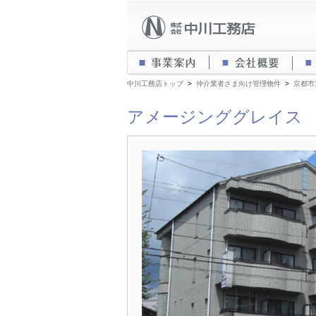
事業案内
会社
中川工務店トップ
>
仲介業者さま向け管理物件
>
京都市
アメージンググレイス