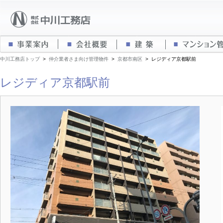
事業案内
会社概要
建築
中川工務店トップ
>
仲介業者さま向け管理物件
>
京都市南区
>
レジディア京都駅前
レジディア京都駅前