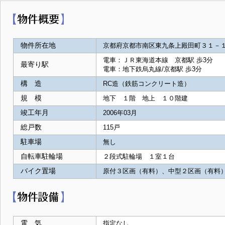
物件所在地
京都府京都市南区東九条上殿田町３１－
電車：ＪＲ東海道本線 京都駅 歩3分
最寄り駅
電車：地下鉄烏丸線/京都駅 歩3分
構 造
RC造（鉄筋コンクリート造）
規 模
地下 １階 地上 １０階建
竣工年月
2006年03月
総戸数
115戸
駐車場
無し
自転車駐輪場
２段式駐輪場 １室１台
バイク置場
原付３区画（有料）、中型２区画（有料
電 気
指定なし