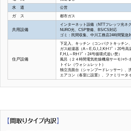
水 道
公営
ガ ス
都市ガス
インターネット設備（NTTフレッツ光ネ
共用設備
NURO光、CSP警備、BS/CS対応
ゴミ：民間収集、中川工務店24時間緊急
下足入、キッチン（コンパクトキッチン、ｷ
ガス給湯器（A～E,G,I,J,Kﾀｲﾌﾟ：20号
F,H,L～Rﾀｲﾌﾟ：24号循環式追い焚）
住戸設備
風呂（２４時間電気乾燥機扇サーモｼｬﾜｰ
トイレ（ウォシュレット）
独立洗面台（シャンプードレッサー）、
エアコン（各室に設置）、ファミリータイプは