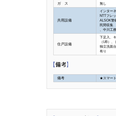
ガ ス
無し
インター
NTTフレッ
共用設備
ALSOK
民間収集
、中川工務
下足入、キ
（UB）、
住戸設備
独立洗面
有り
備考
★スマー