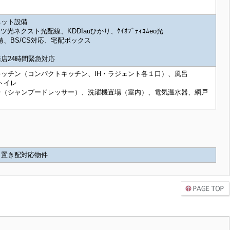
ネット設備
ツ光ネクスト光配線、KDDIauひかり、ｹｲｵﾌﾟﾃｨｺﾑeo光
警備、BS/CS対応、宅配ボックス
店24時間緊急対応
ッチン（コンパクトキッチン、IH・ラジェント各１口）、風呂
トイレ
台（シャンプードレッサー）、洗濯機置場（室内）、電気温水器、網戸
ト置き配対応物件