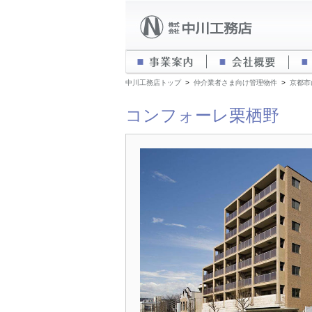
事業案内
会社
中川工務店トップ
>
仲介業者さま向け管理物件
>
京都市
コンフォーレ栗栖野