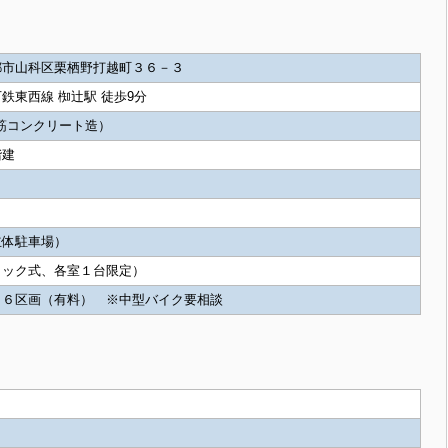
都市山科区栗栖野打越町３６－３
鉄東西線 椥辻駅 徒歩9分
鉄筋コンクリート造）
階建
立体駐車場）
ラック式、各室１台限定）
１６区画（有料） ※中型バイク要相談