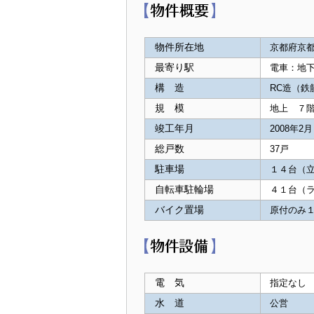
物件所在地
京都府京
最寄り駅
電車：地下
構 造
RC造（
規 模
地上 ７
竣工年月
2008年2月
総戸数
37戸
駐車場
１４台（
自転車駐輪場
４１台（
バイク置場
原付のみ
電 気
指定なし
水 道
公営