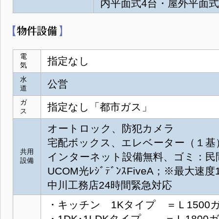
内平面式4台・屋外平面式
電
指定なし
気
水
公営
道
ガ
指定なし「都市ガス」
ス
オートロック、防犯カメラ
宅配ボックス、エレベーター（１基）、B
共用
インターネット設備無料、ゴミ：民
設備
UCOM光ﾚｼﾞﾃﾞﾝｽFiveA；※最大速度
中川工務店24時間緊急対応
・キッチン 1Kタイプ ＝Ｌ1500