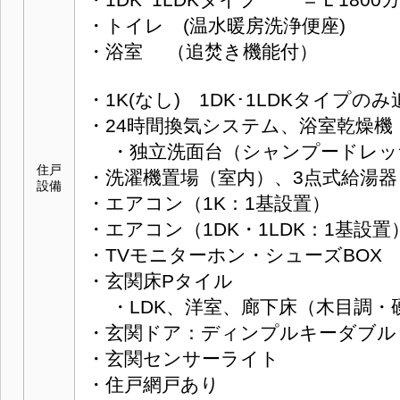
・1DK･1LDKタイプ ＝Ｌ1800
・トイレ (温水暖房洗浄便座)
・浴室 （追焚き機能付）
・1K(なし) 1DK･1LDKタイプ
・24時間換気システム、浴室乾燥機
・独立洗面台（シャンプードレッ
住戸
・洗濯機置場（室内）、3点式給湯
設備
・エアコン（1K：1基設置）
・エアコン（1DK・1LDK：1基設置
・TVモニターホン・シューズBOX
・玄関床Pタイル
・LDK、洋室、廊下床（木目調・
・玄関ドア：ディンプルキーダブル
・玄関センサーライト
・住戸網戸あり