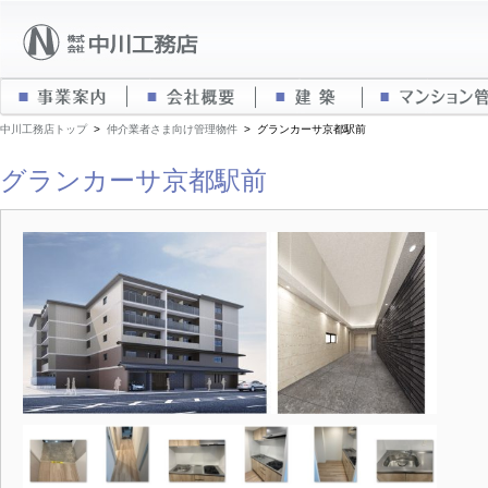
事業案内
会社概要
建築
中川工務店トップ
>
仲介業者さま向け管理物件
>
グランカーサ京都駅前
グランカーサ京都駅前