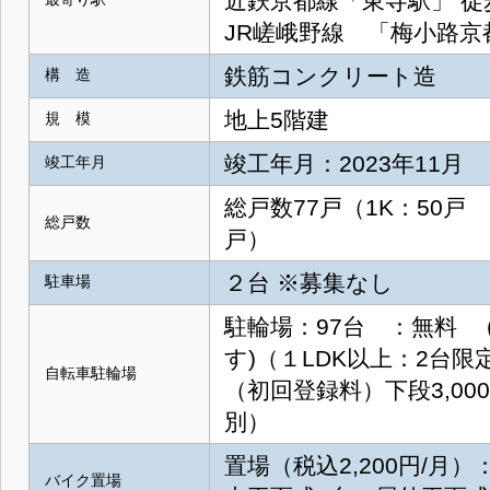
近鉄京都線「東寺駅」 徒歩
JR嵯峨野線 「梅小路京
鉄筋コンクリート造
構 造
地上5階建
規 模
竣工年月：2023年11月
竣工年月
総戸数77戸（1K：50戸 
総戸数
戸）
２台 ※募集なし
駐車場
駐輪場：97台 ：無料 
す)（１LDK以上：2台限
自転車駐輪場
（初回登録料）下段3,000
別）
置場（税込2,200円/月
バイク置場